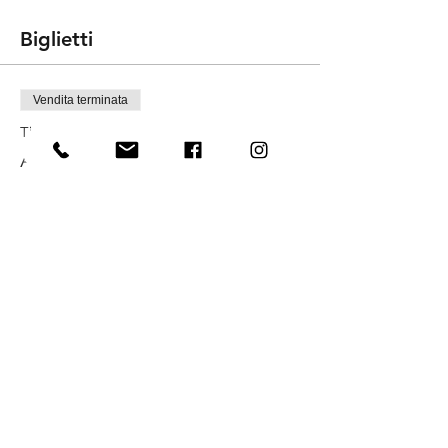
Biglietti
Vendita terminata
Tipo di biglietto
Ammissione generale
Prezzo
€ 75.00
+€ 1.88 di commissione di servizio sui
biglietti
Condividi questo evento