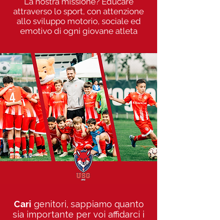
La nostra missione? Educare
attraverso lo sport, con attenzione
allo sviluppo motorio, sociale ed
emotivo di ogni giovane atleta
Cari
genitori, sappiamo quanto
sia importante per voi affidarci i