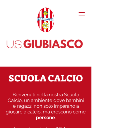
SCUOLA CALCIO
Benvenuti nella nostra Scuola
Calcio, un ambiente dove bambini
e ragazzi non solo imparano a
giocare a calcio, ma crescono come
persone
.