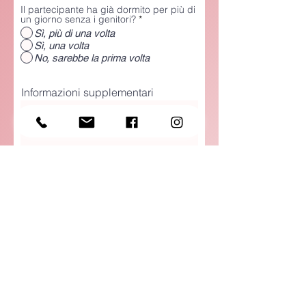
Il partecipante ha già dormito per più di
un giorno senza i genitori?
*
Sì, più di una volta
Sì, una volta
No, sarebbe la prima volta
Informazioni supplementari
L'iscrizione sarà valida e confermata
solo al momento dell'avvenuto
pagamento (dettagli bancari sull'email
di conferma).
Termini e condizioni:
In caso di annullamento dell'iscrizione
sono previste le seguenti penali:
Fino a 30 gg: rimborso completo