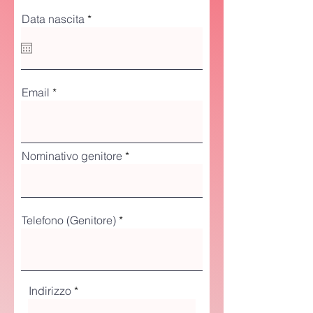
r
Data nascita
*
e
q
u
i
r
e
Email
d
Nominativo genitore
Telefono (Genitore)
Indirizzo